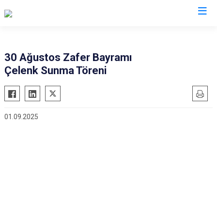
Eskişehir
30 Ağustos Zafer Bayramı
Çelenk Sunma Töreni
Alpu
Mihalgazi
Beylikova
Mihalıççık
Çifteler
Sarıcakaya
01.09.2025
Günyüzü
Seyitgazi
Han
Sivrihisar
İnönü
Odunpazarı
Mahmudiye
Tepebaşı