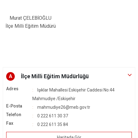
Murat ÇELEBİOĞLU
İlçe Milli Eğitim Müdürü
İlçe Milli Eğitim Müdürlüğü
A
Adres
Işıklar Mahallesi Eskişehir Caddesi No:44
Mahmudiye /Eskişehir
E-Posta
mahmudiye26@meb.gov.tr
Telefon
0 222 611 30 37
Fax
0 222 611 35 84
Haritada Gör