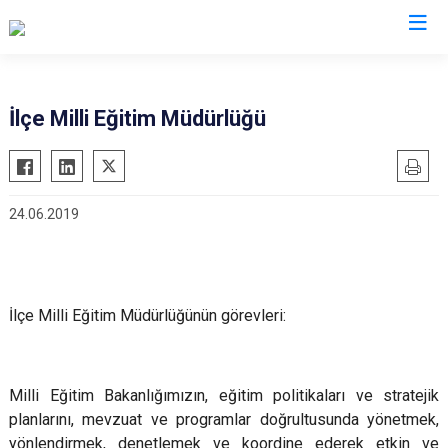
Eskişehir
İlçe Milli Eğitim Müdürlüğü
Alpu
Mihalgazi
Beylikova
Mihalıççık
24.06.2019
Çifteler
Sarıcakaya
Günyüzü
Seyitgazi
Han
Sivrihisar
İnönü
Odunpazarı
İlçe Milli Eğitim Müdürlüğünün görevleri:
Mahmudiye
Tepebaşı
Milli Eğitim Bakanlığımızın, eğitim politikaları ve stratejik
planlarını, mevzuat ve programlar doğrultusunda yönetmek,
yönlendirmek, denetlemek ve koordine ederek etkin ve