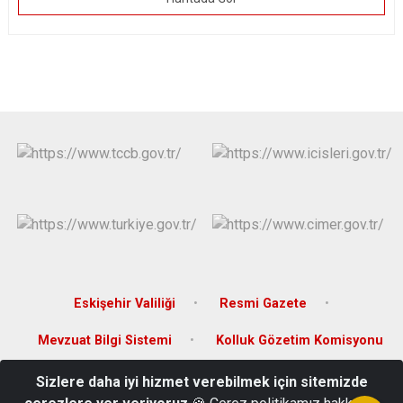
Eskişehir Valiliği
Resmi Gazete
Mevzuat Bilgi Sistemi
Kolluk Gözetim Komisyonu
Sizlere daha iyi hizmet verebilmek için sitemizde
Işıklar Mahallesi 18 Eylül Caddesi No: 43 Mahmudiye/Eskişehir