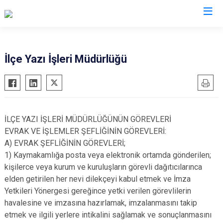
Eskişehir
İlçe Yazı İşleri Müdürlüğü
Alpu
Mihalgazi
Beylikova
Mihalıççık
Çifteler
Sarıcakaya
İLÇE YAZI İŞLERİ MÜDÜRLÜĞÜNÜN GÖREVLERİ
Günyüzü
Seyitgazi
EVRAK VE İŞLEMLER ŞEFLİĞİNİN GÖREVLERİ:
Han
Sivrihisar
A) EVRAK ŞEFLİĞİNİN GÖREVLERİ;
1) Kaymakamlığa posta veya elektronik ortamda gönderilen;
İnönü
Odunpazarı
kişilerce veya kurum ve kuruluşların görevli dağıtıcılarınca
Mahmudiye
Tepebaşı
elden getirilen her nevi dilekçeyi kabul etmek ve İmza
Yetkileri Yönergesi gereğince yetki verilen görevlilerin
havalesine ve imzasına hazırlamak, imzalanmasını takip
etmek ve ilgili yerlere intikalini sağlamak ve sonuçlanmasını