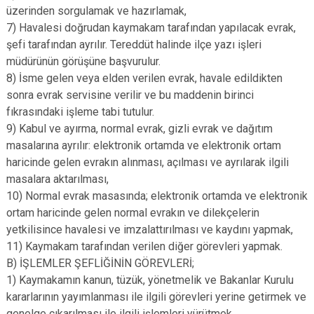
üzerinden sorgulamak ve hazırlamak,
7) Havalesi doğrudan kaymakam tarafından yapılacak evrak,
şefi tarafından ayrılır. Tereddüt halinde ilçe yazı işleri
müdürünün görüşüne başvurulur.
8) İsme gelen veya elden verilen evrak, havale edildikten
sonra evrak servisine verilir ve bu maddenin birinci
fıkrasındaki işleme tabi tutulur.
9) Kabul ve ayırma, normal evrak, gizli evrak ve dağıtım
masalarına ayrılır: elektronik ortamda ve elektronik ortam
haricinde gelen evrakın alınması, açılması ve ayrılarak ilgili
masalara aktarılması,
10) Normal evrak masasında; elektronik ortamda ve elektronik
ortam haricinde gelen normal evrakın ve dilekçelerin
yetkilisince havalesi ve imzalattırılması ve kaydını yapmak,
11) Kaymakam tarafından verilen diğer görevleri yapmak.
B) İŞLEMLER ŞEFLİĞİNİN GÖREVLERİ;
1) Kaymakamın kanun, tüzük, yönetmelik ve Bakanlar Kurulu
kararlarının yayımlanması ile ilgili görevleri yerine getirmek ve
genelge çıkarılması ile ilgili işlemleri yürütmek,