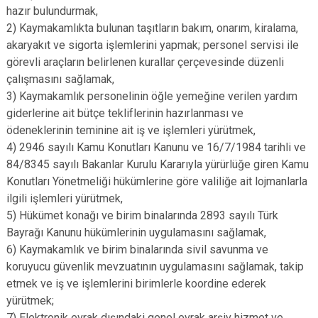
hazır bulundurmak,
2) Kaymakamlıkta bulunan taşıtların bakım, onarım, kiralama,
akaryakıt ve sigorta işlemlerini yapmak; personel servisi ile
görevli araçların belirlenen kurallar çerçevesinde düzenli
çalışmasını sağlamak,
3) Kaymakamlık personelinin öğle yemeğine verilen yardım
giderlerine ait bütçe tekliflerinin hazırlanması ve
ödeneklerinin teminine ait iş ve işlemleri yürütmek,
4) 2946 sayılı Kamu Konutları Kanunu ve 16/7/1984 tarihli ve
84/8345 sayılı Bakanlar Kurulu Kararıyla yürürlüğe giren Kamu
Konutları Yönetmeliği hükümlerine göre valiliğe ait lojmanlarla
ilgili işlemleri yürütmek,
5) Hükümet konağı ve birim binalarında 2893 sayılı Türk
Bayrağı Kanunu hükümlerinin uygulamasını sağlamak,
6) Kaymakamlık ve birim binalarında sivil savunma ve
koruyucu güvenlik mevzuatının uygulamasını sağlamak, takip
etmek ve iş ve işlemlerini birimlerle koordine ederek
yürütmek;
7) Elektronik evrak dışındaki genel evrak arşiv hizmet ve