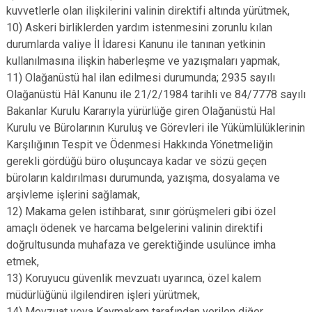
kuvvetlerle olan ilişkilerini valinin direktifi altında yürütmek,
10) Askeri birliklerden yardım istenmesini zorunlu kılan
durumlarda valiye İl İdaresi Kanunu ile tanınan yetkinin
kullanılmasına ilişkin haberleşme ve yazışmaları yapmak,
11) Olağanüstü hal ilan edilmesi durumunda; 2935 sayılı
Olağanüstü Hâl Kanunu ile 21/2/1984 tarihli ve 84/7778 sayılı
Bakanlar Kurulu Kararıyla yürürlüğe giren Olağanüstü Hal
Kurulu ve Bürolarının Kuruluş ve Görevleri ile Yükümlülüklerinin
Karşılığının Tespit ve Ödenmesi Hakkında Yönetmeliğin
gerekli gördüğü büro oluşuncaya kadar ve sözü geçen
büroların kaldırılması durumunda, yazışma, dosyalama ve
arşivleme işlerini sağlamak,
12) Makama gelen istihbarat, sınır görüşmeleri gibi özel
amaçlı ödenek ve harcama belgelerini valinin direktifi
doğrultusunda muhafaza ve gerektiğinde usulünce imha
etmek,
13) Koruyucu güvenlik mevzuatı uyarınca, özel kalem
müdürlüğünü ilgilendiren işleri yürütmek,
14) Mevzuat veya Kaymakam tarafından verilen diğer