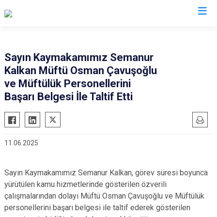
Eskişehir
Sayın Kaymakamımız Semanur
Kalkan Müftü Osman Çavuşoğlu
Alpu
Mihalgazi
ve Müftülük Personellerini
Beylikova
Mihalıççık
Başarı Belgesi İle Taltif Etti
Çifteler
Sarıcakaya
Günyüzü
Seyitgazi
Han
Sivrihisar
11.06.2025
İnönü
Odunpazarı
Mahmudiye
Tepebaşı
Sayın Kaymakamımız Semanur Kalkan, görev süresi boyunca
yürütülen kamu hizmetlerinde gösterilen özverili
çalışmalarından dolayı Müftü Osman Çavuşoğlu ve Müftülük
personellerini başarı belgesi ile taltif ederek gösterilen