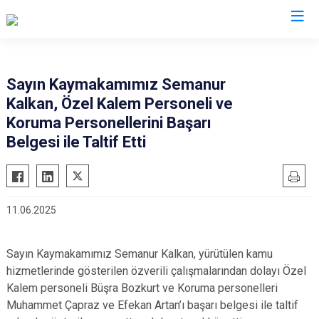
Eskişehir
Sayın Kaymakamımız Semanur
Kalkan, Özel Kalem Personeli ve
Alpu
Mihalgazi
Koruma Personellerini Başarı
Beylikova
Mihalıççık
Belgesi ile Taltif Etti
Çifteler
Sarıcakaya
Günyüzü
Seyitgazi
Han
Sivrihisar
11.06.2025
İnönü
Odunpazarı
Mahmudiye
Tepebaşı
Sayın Kaymakamımız Semanur Kalkan, yürütülen kamu
hizmetlerinde gösterilen özverili çalışmalarından dolayı Özel
Kalem personeli Büşra Bozkurt ve Koruma personelleri
Muhammet Çapraz ve Efekan Artan’ı başarı belgesi ile taltif